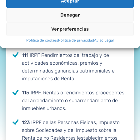
Modelos se puede
Aceptar
solicitar
Denegar
aplazamiento?
Ver preferencias
Política de cookies
Política de privacidad
Aviso Legal
111
IRPF Rendimientos del trabajo y de
actividades económicas, premios y
determinadas ganancias patrimoniales e
imputaciones de Renta.
115
IRPF. Rentas o rendimientos procedentes
del arrendamiento o subarrendamiento de
inmuebles urbanos.
123
IRPF de las Personas Físicas, Impuesto
sobre Sociedades y del Impuesto sobre la
Renta de no Residentes (establecimientos