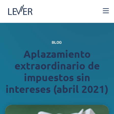
BLOG
Aplazamiento
extraordinario de
impuestos sin
intereses (abril 2021)