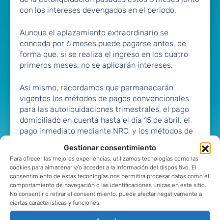
con los intereses devengados en el periodo.
Aunque el aplazamiento extraordinario se
conceda por 6 meses puede pagarse antes, de
forma que, si se realiza el ingreso en los cuatro
primeros meses, no se aplicarán intereses.
Así mismo, recordamos que permanecerán
vigentes los métodos de pagos convencionales
para las autoliquidaciones trimestrales, el pago
domiciliado en cuenta hasta el día 15 de abril, el
pago inmediato mediante NRC, y los métodos de
aplazamiento convencionales (sólo para modelos
Gestionar consentimiento
130, 131 y 303) de hasta 6 plazos para empresas y
Para ofrecer las mejores experiencias, utilizamos tecnologías como las
12 para autónomos.
cookies para almacenar y/o acceder a la información del dispositivo. El
consentimiento de estas tecnologías nos permitirá procesar datos como el
comportamiento de navegación o las identificaciones únicas en este sitio.
No consentir o retirar el consentimiento, puede afectar negativamente a
¿Sobre qué
ciertas características y funciones.