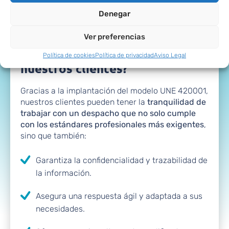
startups y pymes hasta grupos empresariales
Denegar
consolidados, todos merecen una asesoría
moderna, fiable y de alto valor estratégico.
Ver preferencias
¿Qué beneficios aporta a
Política de cookies
Política de privacidad
Aviso Legal
nuestros clientes?
Gracias a la implantación del modelo UNE 420001,
nuestros clientes pueden tener la
tranquilidad de
trabajar con un despacho que no solo cumple
con los estándares profesionales más exigentes
,
sino que también:
Garantiza la confidencialidad y trazabilidad de
la información.
Asegura una respuesta ágil y adaptada a sus
necesidades.