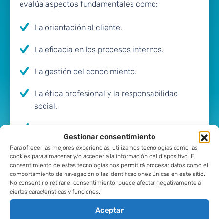
evalúa aspectos fundamentales como:
La orientación al cliente.
La eficacia en los procesos internos.
La gestión del conocimiento.
La ética profesional y la responsabilidad
social.
La mejora continua y la innovación.
Gestionar consentimiento
Un paso más en nuestra misión
Para ofrecer las mejores experiencias, utilizamos tecnologías como las
cookies para almacenar y/o acceder a la información del dispositivo. El
consentimiento de estas tecnologías nos permitirá procesar datos como el
En Lever creemos que la confianza se construye
comportamiento de navegación o las identificaciones únicas en este sitio.
con hechos. La obtención de esta certificación no
No consentir o retirar el consentimiento, puede afectar negativamente a
ciertas características y funciones.
solo valida el trabajo riguroso de nuestro equipo,
sino que también
refuerza nuestro compromiso
Aceptar
con cada uno de nuestros clientes
: desde