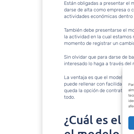
Están obligadas a presentar el 
darse de alta como empresa o có
actividades económicas dentro d
También debe presentarse el mo
la actividad en la cual estamos 
momento de registrar un cambio 
Sin olvidar que para darse de ba
interesado lo haga a través del
La ventaja es que el modelo es m
puede rellenar con facilidad. A
Par
queda la opción de contratar lo
alm
tec
todo.
ide
afe
¿Cuál es el
el modelo 0