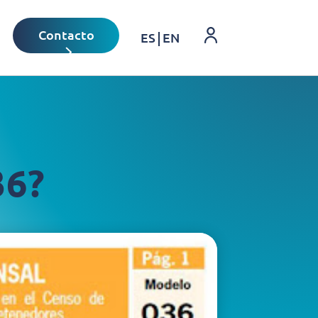
Login
Contacto
ES
EN
36?