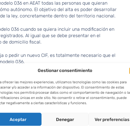
modelo 036 en AEAT todas las personas que quieran
mo autónomo. El objetivo del alta es poder desarrollar
e la ley, concretamente dentro del territorio nacional.
delo 036 cuando se quiera incluir una modificación en
registrados. Al igual que se debe presentar en el
de domicilio fiscal.
ja o pedir un nuevo CIF, es totalmente necesario que el
 modelo 036.
Gestionar consentimiento
uy sencillo, lo que significa que cualquier persona lo
unque si por cualquier motivo tienes dudas, siempre
a ofrecer las mejores experiencias, utilizamos tecnologías como las cookies para
s servicios de una gestoría para que se encarguen de
acenar y/o acceder a la información del dispositivo. El consentimiento de estas
nologías nos permitirá procesar datos como el comportamiento de navegación o la
ntificaciones únicas en este sitio. No consentir o retirar el consentimiento, puede
ctar negativamente a ciertas características y funciones.
 momento de presentar
Aceptar
Denegar
Ver preferencias
36?