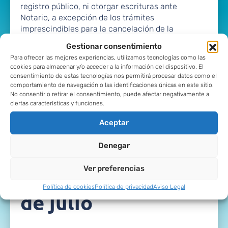
registro público, ni otorgar escrituras ante
Notario, a excepción de los trámites
imprescindibles para la cancelación de la
correspondiente nota marginal.
Gestionar consentimiento
La publicación de la revocación del número de
Para ofrecer las mejores experiencias, utilizamos tecnologías como las
identificación fiscal en el Boletín Oficial
cookies para almacenar y/o acceder a la información del dispositivo. El
del Estado implicará que las entidades de crédito
consentimiento de estas tecnologías nos permitirá procesar datos como el
no podrán realizar cargos o abonos
comportamiento de navegación o las identificaciones únicas en este sitio.
No consentir o retirar el consentimiento, puede afectar negativamente a
en las cuentas o depósitos bancarios en que
ciertas características y funciones.
consten como titulares o autorizados los
titulares de dichos números revocados (las
Aceptar
cuentas quedan bloqueadas) hasta que se
rehabilite el número de identificación fiscal.
Denegar
Ver preferencias
Ley 11/2021, de 9
Política de cookies
Política de privacidad
Aviso Legal
de julio